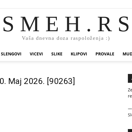
S M E H . R S
Vaša dnevna doza raspoloženja :)
SLENGOVI
VICEVI
SLIKE
KLIPOVI
PROVALE
MUD
10. Maj 2026. [90263]
Ze
re
Sl