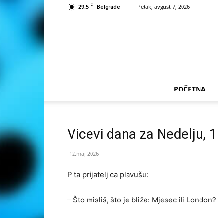
C
29.5
Petak, avgust 7, 2026
Belgrade
POČETNA
Vicevi dana za Nedelju, 
12.maj 2026
Pita prijateljica plavušu:
– Što misliš, što je bliže: Mjesec ili London?