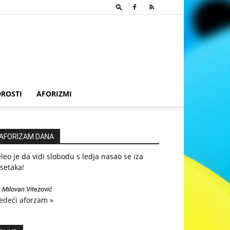
ROSTI
AFORIZMI
AFORIZAM DANA
leo je da vidi slobodu s ledja nasao se iza
setaka!
—
Milovan Vitezović
edeći aforzam »