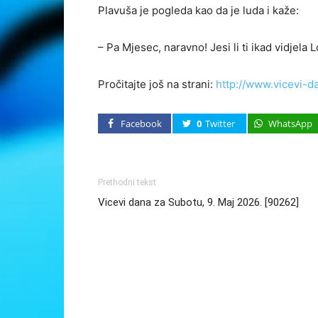
Plavuša je pogleda kao da je luda i kaže:
– Pa Mjesec, naravno! Jesi li ti ikad vidjela
Pročitajte još na strani:
http://www.vicevi-d
Facebook
0
Twitter
WhatsApp
Prethodni tekst
Vicevi dana za Subotu, 9. Maj 2026. [90262]