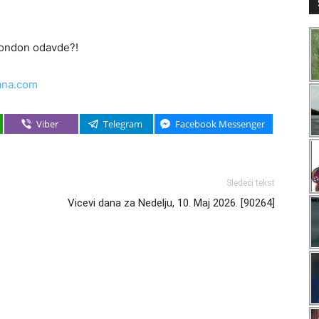
 London odavde?!
ana.com
Viber
Telegram
Facebook Messenger
Sledeći tekst
Vicevi dana za Nedelju, 10. Maj 2026. [90264]