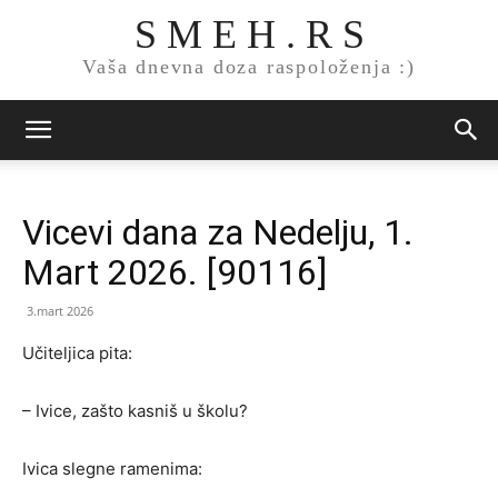
S M E H . R S
Vaša dnevna doza raspoloženja :)
Vicevi dana za Nedelju, 1.
Mart 2026. [90116]
3.mart 2026
Učiteljica pita:
– Ivice, zašto kasniš u školu?
Ivica slegne ramenima: