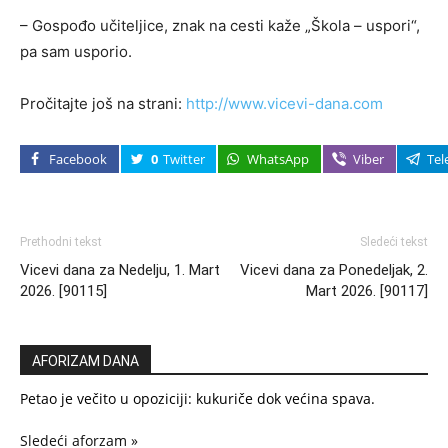
– Gospođo učiteljice, znak na cesti kaže „Škola – uspori“,
pa sam usporio.
Pročitajte još na strani:
http://www.vicevi-dana.com
Facebook
0
Twitter
WhatsApp
Viber
Tel
Prethodni tekst
Sledeći tekst
Vicevi dana za Nedelju, 1. Mart
Vicevi dana za Ponedeljak, 2.
2026. [90115]
Mart 2026. [90117]
AFORIZAM DANA
Petao je večito u opoziciji: kukuriče dok većina spava.
Sledeći aforzam »