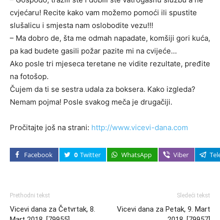
cvjećaru! Recite kako vam možemo pomoći ili spustite
slušalicu i smjesta nam oslobodite vezu!!!
– Ma dobro de, šta me odmah napadate, komšiji gori kuća,
pa kad budete gasili požar pazite mi na cvijeće…
Ako posle tri mjeseca teretane ne vidite rezultate, pređite
na fotošop.
Čujem da ti se sestra udala za boksera. Kako izgleda?
Nemam pojma! Posle svakog meča je drugačiji.
Pročitajte još na strani:
http://www.vicevi-dana.com
Facebook
0
Twitter
WhatsApp
Viber
Tel
Prethodni tekst
Sledeći tekst
Vicevi dana za Četvrtak, 8.
Vicevi dana za Petak, 9. Mart
Mart 2018. [79955]
2018. [79957]