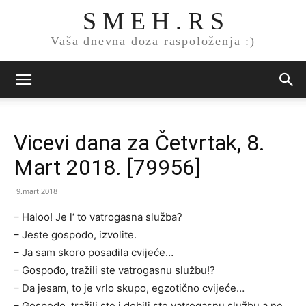
S M E H . R S
Vaša dnevna doza raspoloženja :)
Vicevi dana za Četvrtak, 8.
Mart 2018. [79956]
9.mart 2018
– Haloo! Je l‘ to vatrogasna služba?
– Jeste gospođo, izvolite.
– Ja sam skoro posadila cvijeće…
– Gospođo, tražili ste vatrogasnu službu!?
– Da jesam, to je vrlo skupo, egzotično cvijeće…
– Gospođo, tražili ste i dobili ste vatrogasnu službu a ne