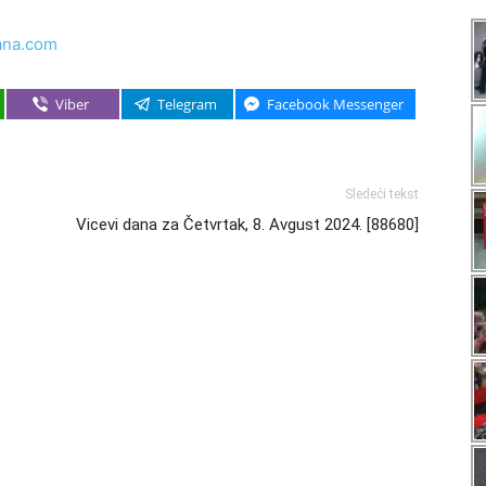
ana.com
Viber
Telegram
Facebook Messenger
Sledeći tekst
Vicevi dana za Četvrtak, 8. Avgust 2024. [88680]