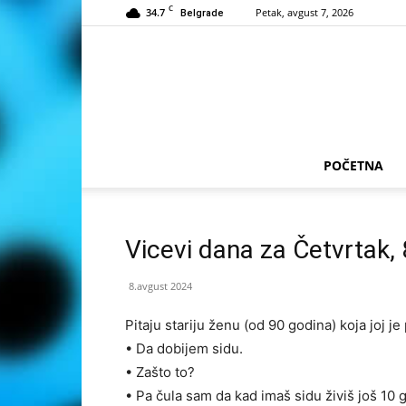
C
34.7
Petak, avgust 7, 2026
Belgrade
POČETNA
Vicevi dana za Četvrtak,
8.avgust 2024
Pitaju stariju ženu (od 90 godina) koja joj j
• Da dobijem sidu.
• Zašto to?
• Pa čula sam da kad imaš sidu živiš još 10 