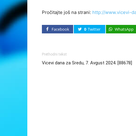
Pročitajte još na strani:
http://www.vicevi-d
Facebook
0
Twitter
WhatsApp
Prethodni tekst
Vicevi dana za Sredu, 7. Avgust 2024. [88678]