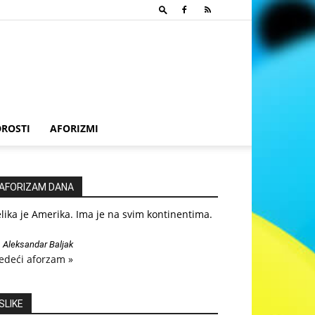
ROSTI
AFORIZMI
AFORIZAM DANA
lika je Amerika. Ima je na svim kontinentima.
—
Aleksandar Baljak
edeći aforzam »
SLIKE