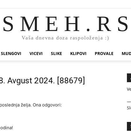
S M E H . R S
Vaša dnevna doza raspoloženja :)
SLENGOVI
VICEVI
SLIKE
KLIPOVI
PROVALE
MUD
 8. Avgust 2024. [88679]
Ve
e poslednja želja. Ona odgovori:
Sl
godina!