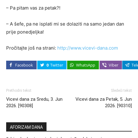
– Pa pitam vas za petak?!
– A šefe, pa ne isplati mi se dolaziti na samo jedan dan
prije ponedjeljka!
Pročitajte još na strani:
http://www.vicevi-dana.com
Facebook
0
Twitter
WhatsApp
Viber
Tel
Prethodni tekst
Sledeći tekst
Vicevi dana za Sredu, 3. Jun
Vicevi dana za Petak, 5. Jun
2026. [90308]
2026. [90310]
AFORIZAM DANA