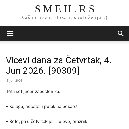
S M E H . R S
Vaša dnevna doza raspoloženja :)
Vicevi dana za Četvrtak, 4.
Jun 2026. [90309]
5.jun 2026
Pita šef jučer zaposlenika.
– Kolega, hoćete li petak na posao?
– Šefe, pa u četvrtak je Tijelovo, praznik…