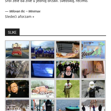
Srbi zele da zive u jednoj drzavi. Svedskoj, recimo.
—
Milovan Ilic – Minimax
Sledeći aforzam »
SLIKE