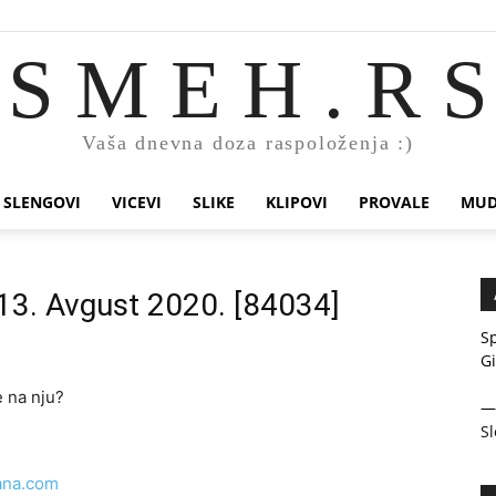
S M E H . R S
Vaša dnevna doza raspoloženja :)
SLENGOVI
VICEVI
SLIKE
KLIPOVI
PROVALE
MUD
 13. Avgust 2020. [84034]
Sp
Gi
e na nju?
Sl
ana.com