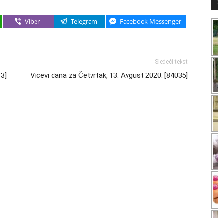
Viber
Telegram
Facebook Messenger
Sledeći tekst
33]
Vicevi dana za Četvrtak, 13. Avgust 2020. [84035]