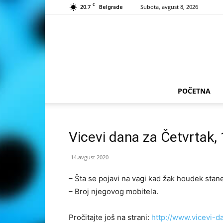
C
20.7
Subota, avgust 8, 2026
Belgrade
POČETNA
Vicevi dana za Četvrtak,
14.avgust 2020
– Šta se pojavi na vagi kad žak houdek stan
– Broj njegovog mobitela.
Pročitajte još na strani:
http://www.vicevi-d