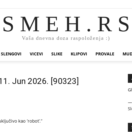
S M E H . R S
Vaša dnevna doza raspoloženja :)
SLENGOVI
VICEVI
SLIKE
KLIPOVI
PROVALE
MUD
 11. Jun 2026. [90323]
Gl
Sl
ključivo kao ‘robot’.“