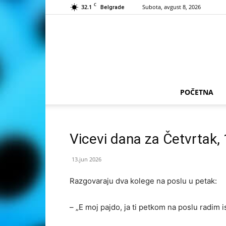
C
32.1
Subota, avgust 8, 2026
Belgrade
POČETNA
Vicevi dana za Četvrtak,
13.jun 2026
Razgovaraju dva kolege na poslu u petak:
– „E moj pajdo, ja ti petkom na poslu radim is