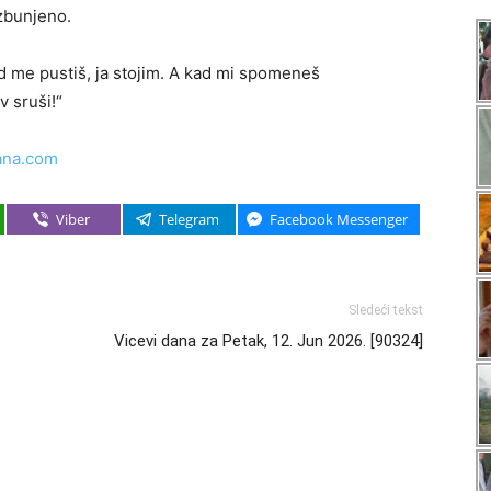
 zbunjeno.
d me pustiš, ja stojim. A kad mi spomeneš
v sruši!“
ana.com
Viber
Telegram
Facebook Messenger
Sledeći tekst
Vicevi dana za Petak, 12. Jun 2026. [90324]