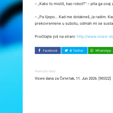
– „Kako to misliš, kao robot?“ – pita ga ovaj
– „Pa lijepo… Kad me dotakneš, ja radim. Ka
prekovremene u subotu, odmah mi se susta
Pročitajte još na strani:
http://www.vicevi-d
Facebook
0
Twitter
WhatsApp
Prethodni tekst
Vicevi dana za Četvrtak, 11. Jun 2026. [90322]