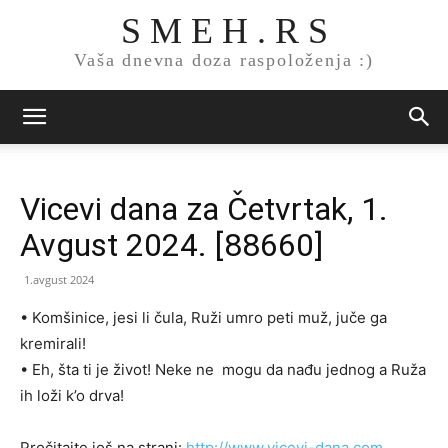
S M E H . R S
Vaša dnevna doza raspoloženja :)
Vicevi dana za Četvrtak, 1.
Avgust 2024. [88660]
1.avgust 2024
• Komšinice, jesi li čula, Ruži umro peti muž, juče ga
kremirali!
• Eh, šta ti je život! Neke ne mogu da nađu jednog a Ruža
ih loži k’o drva!
Pročitajte još na strani:
http://www.vicevi-dana.com