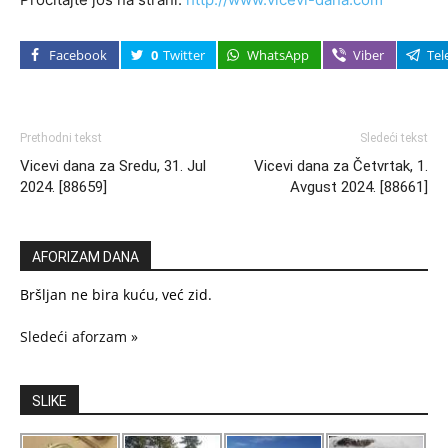
Facebook
0
Twitter
WhatsApp
Viber
Tel
Prethodni tekst
Sledeći tekst
Vicevi dana za Sredu, 31. Jul
Vicevi dana za Četvrtak, 1.
2024. [88659]
Avgust 2024. [88661]
AFORIZAM DANA
Bršljan ne bira kuću, već zid.
Sledeći aforzam »
SLIKE