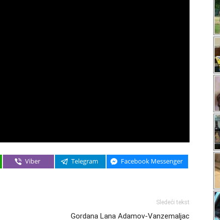
Viber
Telegram
Facebook Messenger
Sledeći tekst
Gordana Lana Adamov-Vanzemaljac