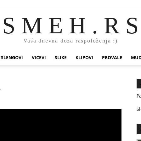
S M E H . R S
Vaša dnevna doza raspoloženja :)
SLENGOVI
VICEVI
SLIKE
KLIPOVI
PROVALE
MUD
…
Pa
Sl