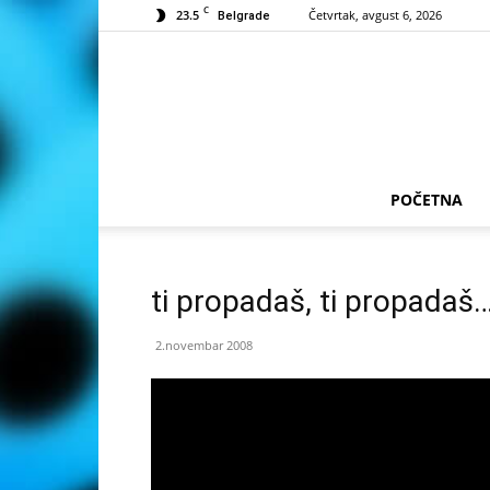
C
23.5
Četvrtak, avgust 6, 2026
Belgrade
POČETNA
ti propadaš, ti propadaš
2.novembar 2008