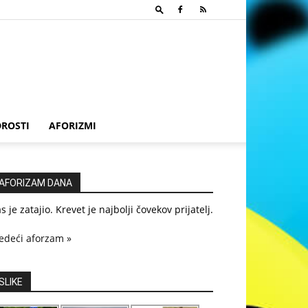
ROSTI
AFORIZMI
AFORIZAM DANA
s je zatajio. Krevet je najbolji čovekov prijatelj.
edeći aforzam »
SLIKE