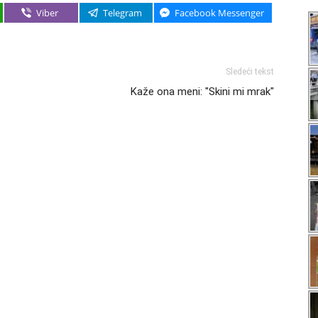
Viber
Telegram
Facebook Messenger
Sledeći tekst
Kaže ona meni: "Skini mi mrak"