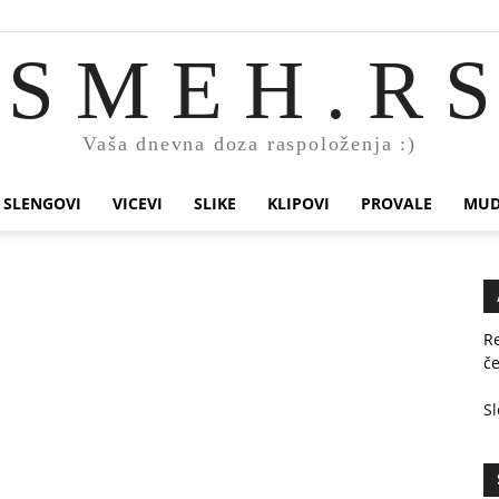
S M E H . R S
Vaša dnevna doza raspoloženja :)
SLENGOVI
VICEVI
SLIKE
KLIPOVI
PROVALE
MUD
Re
č
Sl