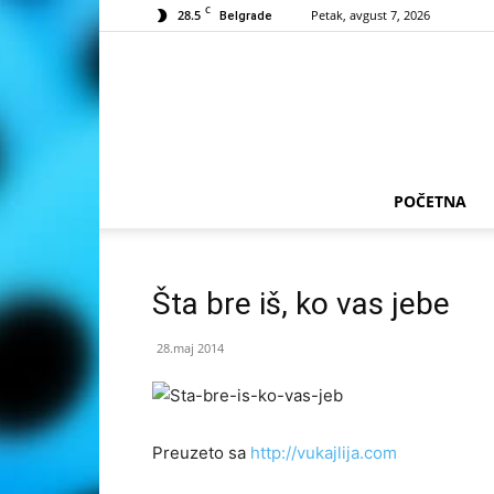
C
28.5
Petak, avgust 7, 2026
Belgrade
POČETNA
Šta bre iš, ko vas jebe
28.maj 2014
Preuzeto sa
http://vukajlija.com