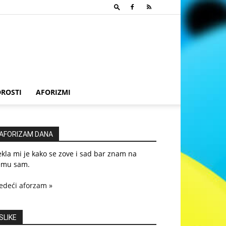
ROSTI
AFORIZMI
AFORIZAM DANA
kla mi je kako se zove i sad bar znam na
emu sam.
edeći aforzam »
SLIKE