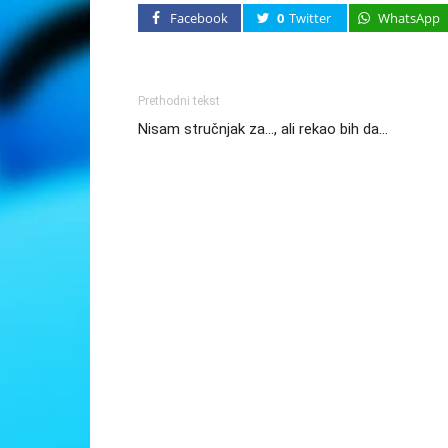
Facebook
0
Twitter
WhatsApp
Prethodni tekst
Nisam stručnjak za…, ali rekao bih da…