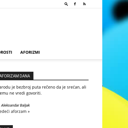
ROSTI
AFORIZMI
AFORIZAM DANA
rodu je bezbroj puta rečeno da je srećan, ali
emu ne vredi govoriti.
—
Aleksandar Baljak
edeći aforzam »