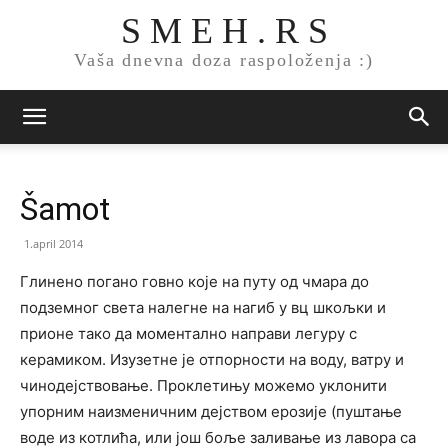
S M E H . R S
Vaša dnevna doza raspoloženja :)
Šamot
1.april 2014
Глинено погано говно које на путу од чмара до
подземног света налегне на нагиб у вц шкољки и
прионе тако да моментално направи легуру с
керамиком. Изузетне је отпорности на воду, ватру и
чинодејствовање. Проклетињу можемо уклонити
упорним наизменичним дејством ерозије (пуштање
воде из котлића, или још боље заливање из лавора са