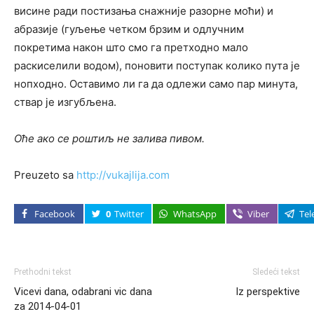
висине ради постизања снажније разорне моћи) и
абразије (гуљење четком брзим и одлучним
покретима након што смо га претходно мало
раскиселили водом), поновити поступак колико пута је
нопходно. Оставимо ли га да одлежи само пар минута,
ствар је изгубљена.
Оће ако се роштиљ не залива пивом.
Preuzeto sa
http://vukajlija.com
Facebook
0
Twitter
WhatsApp
Viber
Tel
Prethodni tekst
Sledeći tekst
Vicevi dana, odabrani vic dana
Iz perspektive
za 2014-04-01