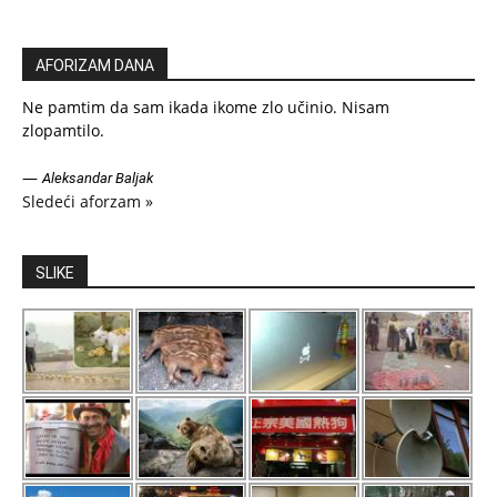
AFORIZAM DANA
Ne pamtim da sam ikada ikome zlo učinio. Nisam
zlopamtilo.
—
Aleksandar Baljak
Sledeći aforzam »
SLIKE