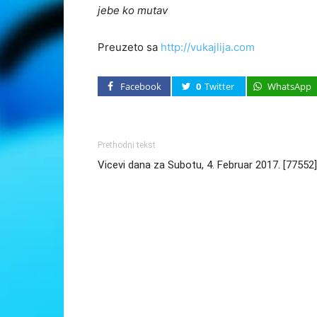
jebe ko mutav
Preuzeto sa
http://vukajlija.com
Facebook
0
Twitter
WhatsApp
Prethodni tekst
Vicevi dana za Subotu, 4. Februar 2017. [77552]