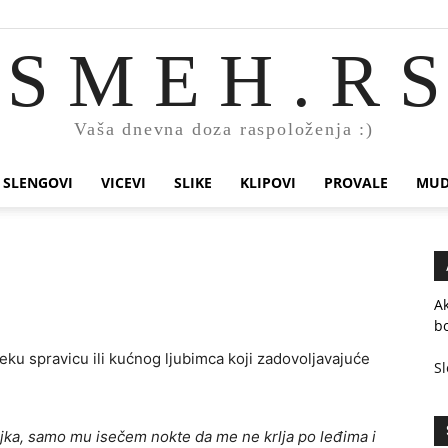
S M E H . R S
Vaša dnevna doza raspoloženja :)
SLENGOVI
VICEVI
SLIKE
KLIPOVI
PROVALE
MUD
Ak
bo
neku spravicu ili kućnog ljubimca koji zadovoljavajuće
Sl
jka, samo mu isečem nokte da me ne krlja po leđima i