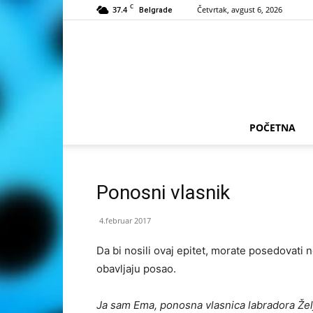
C
37.4
Četvrtak, avgust 6, 2026
Belgrade
POČETNA
Ponosni vlasnik
4.februar 2017
Da bi nosili ovaj epitet, morate posedovati 
obavljaju posao.
Ja sam Ema, ponosna vlasnica labradora Žel