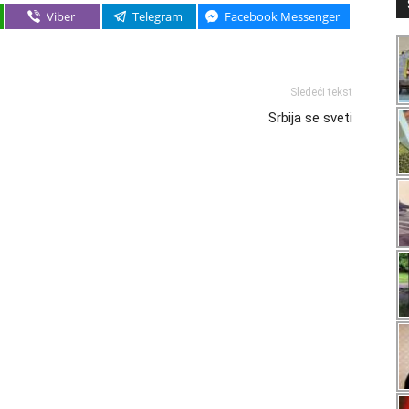
Viber
Telegram
Facebook Messenger
Sledeći tekst
Srbija se sveti