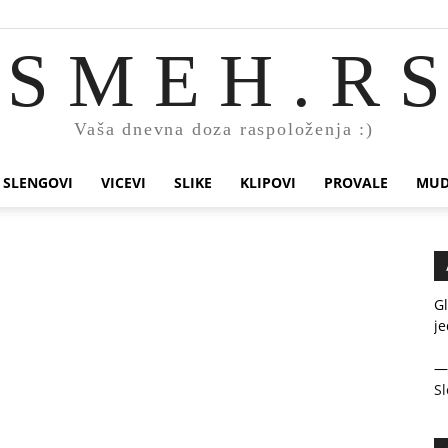
S M E H . R S
Vaša dnevna doza raspoloženja :)
SLENGOVI
VICEVI
SLIKE
KLIPOVI
PROVALE
MUD
Gl
je
Sl