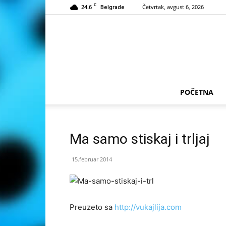
C
24.6
Četvrtak, avgust 6, 2026
Belgrade
POČETNA
Ma samo stiskaj i trljaj
15.februar 2014
Preuzeto sa
http://vukajlija.com