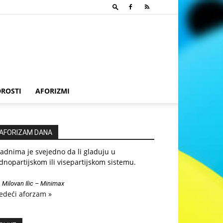
ROSTI
AFORIZMI
AFORIZAM DANA
adnima je svejedno da li gladuju u
dnopartijskom ili visepartijskom sistemu.
—
Milovan Ilic – Minimax
edeći aforzam »