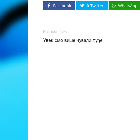
Facebook
0
Twitter
WhatsApp
Prethodni tekst
Увек смо више чували туђе