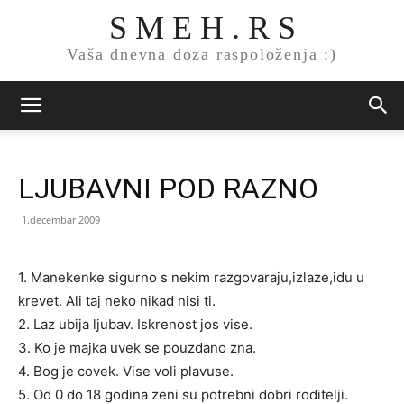
S M E H . R S
Vaša dnevna doza raspoloženja :)
LJUBAVNI POD RAZNO
1.decembar 2009
1. Manekenke si
gurno s nekim razgovaraju,izlaze,idu u
krevet. Ali taj neko nikad nisi ti.
2. Laz ubija ljubav. Iskrenost jos vise.
3. Ko je majka uvek se pouzdano zna.
4. Bog je covek. Vise voli plavuse.
5. Od 0 do 18 godina zeni su potrebni dobri roditelji.