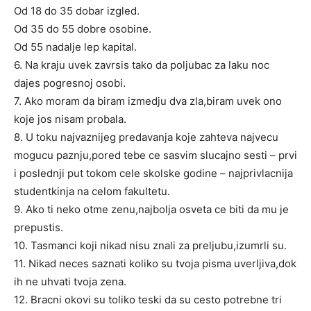
Od 18 do 35 dobar izgled.
Od 35 do 55 dobre osobine.
Od 55 nadalje lep kapital.
6. Na kraju uvek zavrsis tako da poljubac za laku noc
dajes pogresnoj osobi.
7. Ako moram da biram izmedju dva zla,biram uvek ono
koje jos nisam probala.
8. U toku najvaznijeg predavanja koje zahteva najvecu
mogucu paznju,pored tebe ce sasvim slucajno sesti – prvi
i poslednji put tokom cele skolske godine – najprivlacnija
studentkinja na celom fakultetu.
9. Ako ti neko otme zenu,najbolja osveta ce biti da mu je
prepustis.
10. Tasmanci koji nikad nisu znali za preljubu,izumrli su.
11. Nikad neces saznati koliko su tvoja pisma uverljiva,dok
ih ne uhvati tvoja zena.
12. Bracni okovi su toliko teski da su cesto potrebne tri