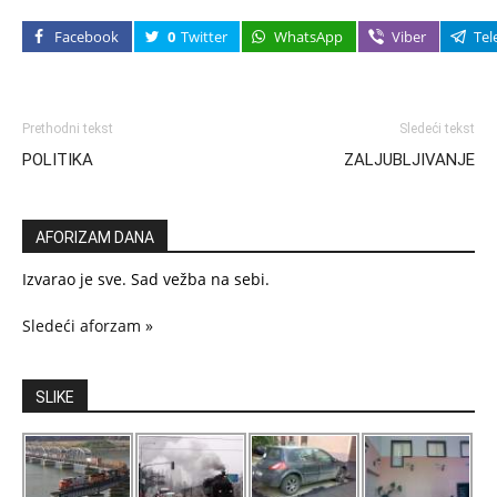
Facebook
0
Twitter
WhatsApp
Viber
Tel
Prethodni tekst
Sledeći tekst
POLITIKA
ZALJUBLJIVANJE
AFORIZAM DANA
Izvarao je sve. Sad vežba na sebi.
Sledeći aforzam »
SLIKE