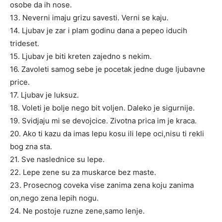
osobe da ih nose.
13. Neverni imaju grizu savesti. Verni se kaju.
14. Ljubav je zar i plam godinu dana a pepeo iducih
trideset.
15. Ljubav je biti kreten zajedno s nekim.
16. Zavoleti samog sebe je pocetak jedne duge ljubavne
price.
17. Ljubav je luksuz.
18. Voleti je bolje nego bit voljen. Daleko je sigurnije.
19. Svidjaju mi se devojcice. Zivotna prica im je kraca.
20. Ako ti kazu da imas lepu kosu ili lepe oci,nisu ti rekli
bog zna sta.
21. Sve naslednice su lepe.
22. Lepe zene su za muskarce bez maste.
23. Prosecnog coveka vise zanima zena koju zanima
on,nego zena lepih nogu.
24. Ne postoje ruzne zene,samo lenje.