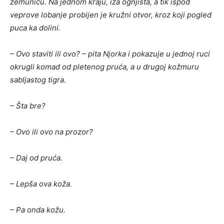
zemunicu. Na jednom kraju, iza ognjišta, a tik ispod
veprove lobanje probijen je kružni otvor, kroz koji pogled
puca ka dolini.
– Ovo staviti ili ovo? – pita Njorka i pokazuje u jednoj ruci
okrugli komad od pletenog pruća, a u drugoj kožmuru
sabljastog tigra.
– Šta bre?
– Ovo ili ovo na prozor?
– Daj od pruća.
– Lepša ova koža.
– Pa onda kožu.