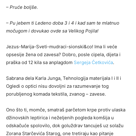
– Pruće boljše.
– Pu jebem ti Ledeno doba 3 i 4 i kad sam te mlatnuo
močugom i dovukao ovde sa Velikog Pojila!
Jezus-Marija-Sveti-mudraci-sionski&co! Ima li veće
opsesije žena od zavesa? Dobro, posle cipela, dijeta i
praška od 12 kila sa anplagdom
Sergeja Ćetkovića
.
Sabrana dela Karla Junga, Tehnologija materijala I i II i
Ogledi o optici nisu dovoljni za razumevanje tog
porubljenog komada tekstila, zvanog – zavese.
Ono što ti, momče, smatraš parčetom krpe protiv ulaska
džinovskih leptirica i neželjenih pogleda komšija u
odskačuće spolovilo, dok goluždrav tancuješ uz solažu
Zorana Starčevića Starog, one tretiraju kao pitanje