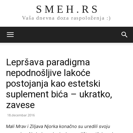
S M E H . R S
Vaša dnevna doza raspoloženja :)
Lepršava paradigma
nepodnošljive lakoće
postojanja kao estetski
suplement bića – ukratko,
zavese
18.decembar 2016
Mali Mrav i Ziljava Njorka konačno su uredili svoju