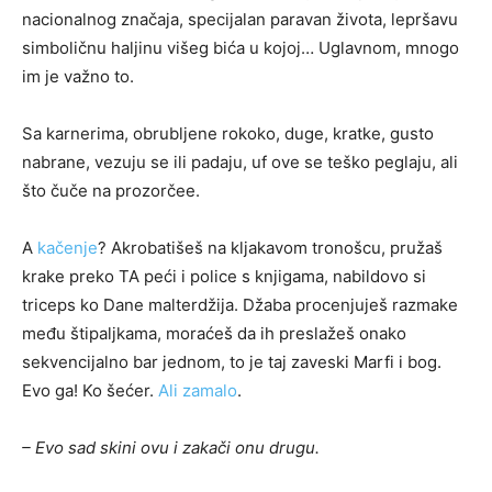
nacionalnog značaja, specijalan paravan života, lepršavu
simboličnu haljinu višeg bića u kojoj… Uglavnom, mnogo
im je važno to.
Sa karnerima, obrubljene rokoko, duge, kratke, gusto
nabrane, vezuju se ili padaju, uf ove se teško peglaju, ali
što čuče na prozorčee.
A
kačenje
? Akrobatišeš na kljakavom tronošcu, pružaš
krake preko TA peći i police s knjigama, nabildovo si
triceps ko Dane malterdžija. Džaba procenjuješ razmake
među štipaljkama, moraćeš da ih preslažeš onako
sekvencijalno bar jednom, to je taj zaveski Marfi i bog.
Evo ga! Ko šećer.
Ali zamalo
.
– Evo sad skini ovu i zakači onu drugu.