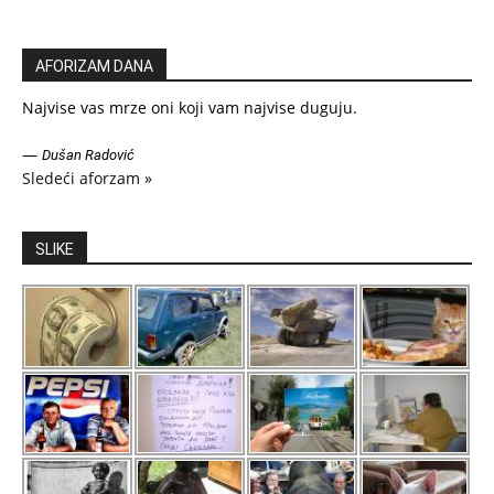
AFORIZAM DANA
Najvise vas mrze oni koji vam najvise duguju.
—
Dušan Radović
Sledeći aforzam »
SLIKE