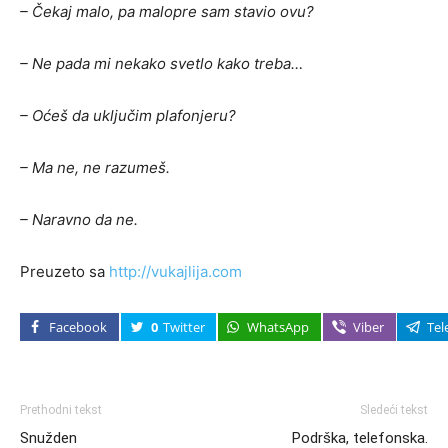
– Čekaj malo, pa malopre sam stavio ovu?
– Ne pada mi nekako svetlo kako treba…
– Oćeš da uključim plafonjeru?
– Ma ne, ne razumeš.
– Naravno da ne.
Preuzeto sa
http://vukajlija.com
Facebook
0
Twitter
WhatsApp
Viber
Tel
Prethodni tekst
Sledeći tekst
Snužden
Podrška, telefonska.