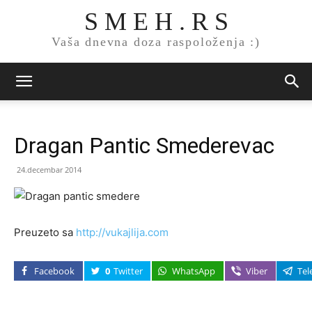
S M E H . R S
Vaša dnevna doza raspoloženja :)
Dragan Pantic Smederevac
24.decembar 2014
Preuzeto sa
http://vukajlija.com
Facebook
0
Twitter
WhatsApp
Viber
Tel