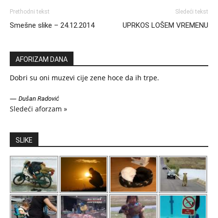
Prethodni tekst
Sledeći tekst
Smešne slike – 24.12.2014
UPRKOS LOŠEM VREMENU
AFORIZAM DANA
Dobri su oni muzevi cije zene hoce da ih trpe.
—
Dušan Radović
Sledeći aforzam »
SLIKE