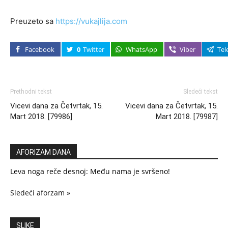
Preuzeto sa
https://vukajlija.com
Facebook
0
Twitter
WhatsApp
Viber
Tel
Prethodni tekst
Sledeći tekst
Vicevi dana za Četvrtak, 15.
Vicevi dana za Četvrtak, 15.
Mart 2018. [79986]
Mart 2018. [79987]
AFORIZAM DANA
Leva noga reče desnoj: Među nama je svršeno!
Sledeći aforzam »
SLIKE