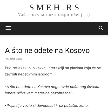
S M E H . R S
Vaša dnevna doza raspoloženja :)
A što ne odete na Kosovo
15.mart 2018
Prvi refleks u bilo kakvoj interakciji sa plavima koja će se
završiti negativnim ishodom.
-A što ne odete na Kosovo nego ovde poštenog čoveka
jebete pička vam materina bezobrazna?!
-Prijatelju vozio si devedeset kroz pešačku zonu.