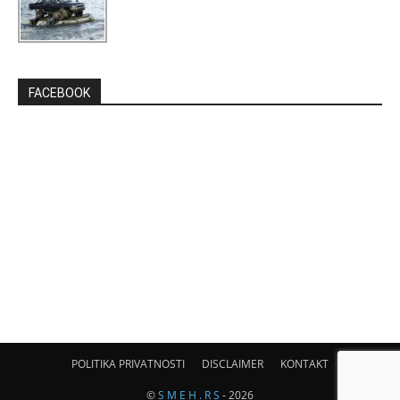
FACEBOOK
POLITIKA PRIVATNOSTI
DISCLAIMER
KONTAKT
©
S M E H . R S
- 2026