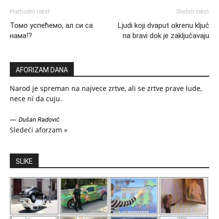
Prethodni tekst
Sledeći tekst
Томо успећемо, ал си са
Ljudi koji dvaput okrenu ključ
нама!?
na bravi dok je zaključavaju
AFORIZAM DANA
Narod je spreman na najvece zrtve, ali se zrtve prave lude,
nece ni da cuju.
—
Dušan Radović
Sledeći aforzam »
SLIKE