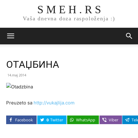
S M E H . R S
Vaša dnevna doza raspoloženja :)
ОТАЏБИНА
14.maj 2014
Preuzeto sa
http://vukajlija.com
Facebook
0
Twitter
WhatsApp
Viber
Tel