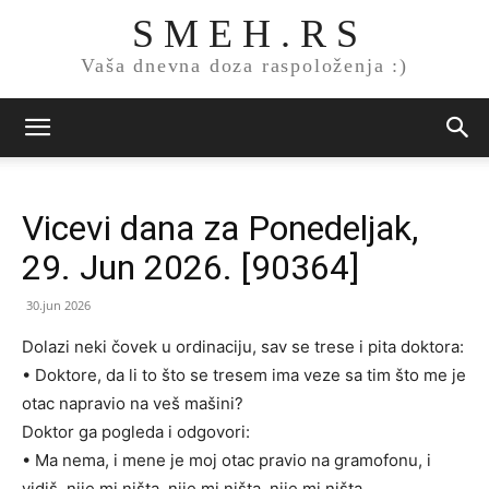
S M E H . R S
Vaša dnevna doza raspoloženja :)
Vicevi dana za Ponedeljak,
29. Jun 2026. [90364]
30.jun 2026
Dolazi neki čovek u ordinaciju, sav se trese i pita doktora:
• Doktore, da li to što se tresem ima veze sa tim što me je
otac napravio na veš mašini?
Doktor ga pogleda i odgovori:
• Ma nema, i mene je moj otac pravio na gramofonu, i
vidiš, nije mi ništa, nije mi ništa, nije mi ništa…