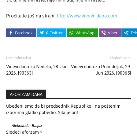
Pročitajte još na strani:
http://www.vicevi-dana.com
Facebook
0
Twitter
WhatsApp
Viber
Tel
Prethodni tekst
Sledeći tekst
Vicevi dana za Nedelju, 28. Jun
Vicevi dana za Ponedeljak, 29.
2026. [90363]
Jun 2026. [90365]
AFORIZAM DANA
Ubeđeni smo da bi predsednik Republike i na poštenim
izborima glatko pobedio. Sila je on!
—
Aleksandar Baljak
Sledeći aforzam »