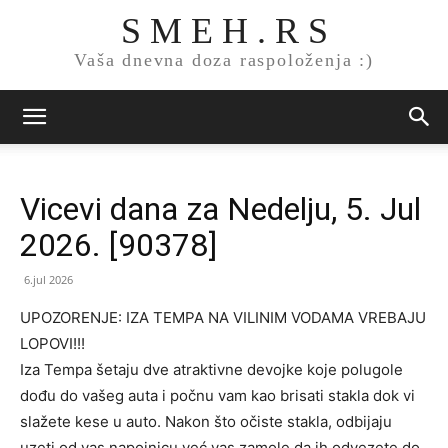
S M E H . R S
Vaša dnevna doza raspoloženja :)
Vicevi dana za Nedelju, 5. Jul
2026. [90378]
6.jul 2026
UPOZORENJE: IZA TEMPA NA VILINIM VODAMA VREBAJU
LOPOVI!!!
Iza Tempa šetaju dve atraktivne devojke koje polugole
dođu do vašeg auta i počnu vam kao brisati stakla dok vi
slažete kese u auto. Nakon što očiste stakla, odbijaju
uzeti od vas napojnicu već vas zamole da ih odvezete do