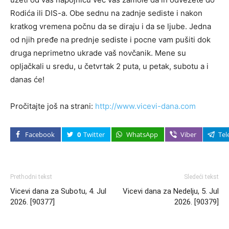
Rodića ili DIS-a. Obe sednu na zadnje sediste i nakon
kratkog vremena počnu da se diraju i da se ljube. Jedna
od njih pređe na prednje sediste i pocne vam pušiti dok
druga neprimetno ukrade vaš novčanik. Mene su
opljačkali u sredu, u četvrtak 2 puta, u petak, subotu a i
danas će!
Pročitajte još na strani:
http://www.vicevi-dana.com
Facebook
0
Twitter
WhatsApp
Viber
Tel
Prethodni tekst
Sledeći tekst
Vicevi dana za Subotu, 4. Jul
Vicevi dana za Nedelju, 5. Jul
2026. [90377]
2026. [90379]