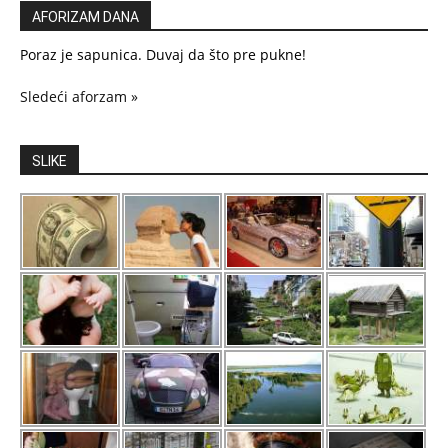
AFORIZAM DANA
Poraz je sapunica. Duvaj da što pre pukne!
Sledeći aforzam »
SLIKE