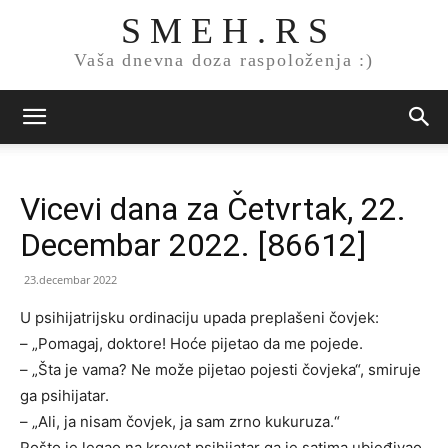
S M E H . R S
Vaša dnevna doza raspoloženja :)
Vicevi dana za Četvrtak, 22.
Decembar 2022. [86612]
23.decembar 2022
U psihijatrijsku ordinaciju upada preplašeni čovjek:
– „Pomagaj, doktore! Hoće pijetao da me pojede.
– „Šta je vama? Ne može pijetao pojesti čovjeka“, smiruje
ga psihijatar.
– „Ali, ja nisam čovjek, ja sam zrno kukuruza.“
Pošto je legao na krevet psihijatar ga je satima ubjeđivao