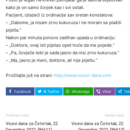
kako je on samo čovjek kao i svi ostali.
Pacijent, izlazeći iz ordinacije sav sretan konstatova:
– „Dabome, ja nisam zrno kukuruza i ne moram se plašiti
pijetla.“
Nakon par minuta ponovo zadihan upada u ordinaciju:
– „Doktore, onaj isti pijetao opet hoće da me pojede.“
– „Pa, čovječe tebi je sada jasno da nisi zrno kukuruza.“
– „Ma, jasno je meni, doktore, ali nije pijetlu.“
Pročitajte još na strani:
http://www.vicevi-dana.com
Facebook
0
Twitter
WhatsApp
Viber
Tel
Prethodni tekst
Sledeći tekst
Vicevi dana za Četvrtak, 22.
Vicevi dana za Četvrtak, 22.
Decembar 2022. [86611]
Decembar 2022. [86613]