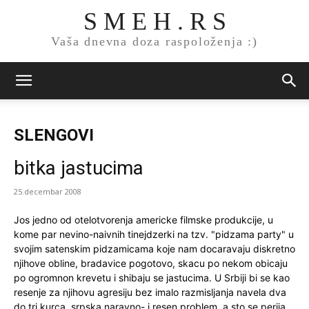
S M E H . R S
Vaša dnevna doza raspoloženja :)
SLENGOVI
bitka jastucima
25.decembar 2008
Jos jedno od otelotvorenja americke filmske produkcije, u
kome par nevino-naivnih tinejdzerki na tzv. "pidzama party" u
svojim satenskim pidzamicama koje nam docaravaju diskretno
njihove obline, bradavice pogotovo, skacu po nekom obicaju
po ogromnon krevetu i shibaju se jastucima. U Srbiji bi se kao
resenje za njihovu agresiju bez imalo razmisljanja navela dva
do tri kurca, srpska naravno- i resen problem, a sto se perija