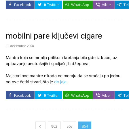
Facebook
0
Twitter
WhatsApp
Viber
Te
mobilni pare ključevi cigare
24.decembar 2008
Mantra koja se mrmlja prilikom kretanja bilo gde iz kuće, uz
opipavanje unutrašnjih i spoljašnjih džepova.
Majstori ove mantre nikada ne moraju da se vraćaju po jednu
od ove četiri stvari, što je
do jaja
.
Facebook
0
Twitter
WhatsApp
Viber
Te
862
863
864