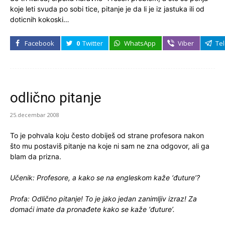
koje leti svuda po sobi tice, pitanje je da li je iz jastuka ili od
doticnih kokoski…
Facebook
0
Twitter
WhatsApp
Viber
Te
odlično pitanje
25.decembar 2008
To je pohvala koju često dobiješ od strane profesora nakon
što mu postaviš pitanje na koje ni sam ne zna odgovor, ali ga
blam da prizna.
Učenik: Profesore, a kako se na engleskom kaže ‘đuture’?
Profa: Odlično pitanje! To je jako jedan zanimljiv izraz! Za
domaći imate da pronađete kako se kaže ‘đuture’.